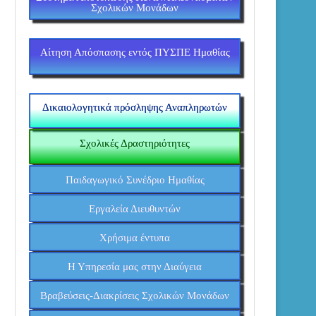
Σχολικών Μονάδων
Αίτηση Απόσπασης εντός ΠΥΣΠΕ Ημαθίας
Δικαιολογητικά πρόσληψης Αναπληρωτών
Σχολικές Δραστηριότητες
Παιδαγωγικό Συνέδριο Ημαθίας
Εργαλεία Διευθυντών
Χρήσιμα έντυπα
Η Υπηρεσία μας στην Διαύγεια
Βραβεύσεις-Διακρίσεις Σχολικών Μονάδων