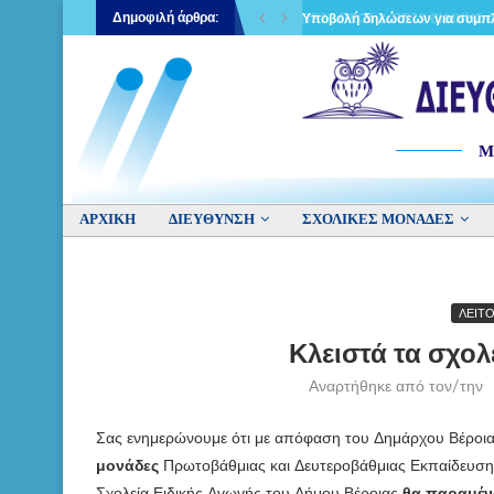
Δημοφιλή άρθρα:
ΙΚΗΣ ΑΓΩΓΗΣ
Σ ΤΟΠΟΘΕΤΗΣΕΙΣ ΕΚΠΑΙΔΕΥΤΙΚΩΝ ΚΛΑΔΩΝ ΠΕ71, ΠΕ06 & ΠΕ79 ΕΙΔΙΚΗΣ 
Υποβολή δηλώσεων για συμπλή
Μ
ΑΡΧΙΚΉ
ΔΙΕΥΘΥΝΣΗ
ΣΧΟΛΙΚΕΣ ΜΟΝΑΔΕΣ
ΛΕΙΤ
Κλειστά τα σχολ
Αναρτήθηκε από τον/την
Σας ενημερώνουμε ότι με απόφαση του Δημάρχου Βέροια
μονάδες
Πρωτοβάθμιας και Δευτεροβάθμιας Εκπαίδευσης 
Σχολεία Ειδικής Αγωγής του Δήμου Βέροιας
θα παραμέν