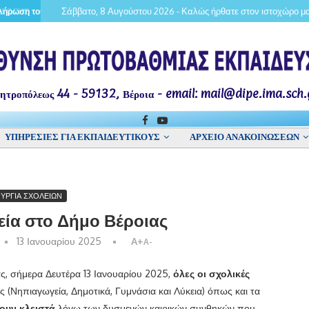
Σάββατο, 8 Αυγούστου 2026 - Καλώς ήρθατε στον ιστοχώρο μα
ΑΓΩΓΗΣ
ρωση του υποχρεωτικού διδακτικού ωραρίου εκπαιδευτικών κλάδων ΠΕ05, ΠΕ
Τοποθετήσεις εκπαιδευτικών κλάδο
ητροπόλεως 44 - 59132, Βέροια - email: mail@dipe.ima.sch.
ΥΠΗΡΕΣΙΕΣ ΓΙΑ ΕΚΠΑΙΔΕΥΤΙΚΟΥΣ
ΑΡΧΕΙΟ ΑΝΑΚΟΙΝΩΣΕΩΝ
ΟΥΡΓΙΑ ΣΧΟΛΕΙΩΝ
εία στο Δήμο Βέροιας
13 Ιανουαρίου 2025
A+
A-
ς, σήμερα Δευτέρα 13 Ιανουαρίου 2025,
όλες οι σχολικές
(Νηπιαγωγεία, Δημοτικά, Γυμνάσια και Λύκεια) όπως και τα
ουν κλειστά
λόγω των δυσμενών καιρικών συνθηκών που