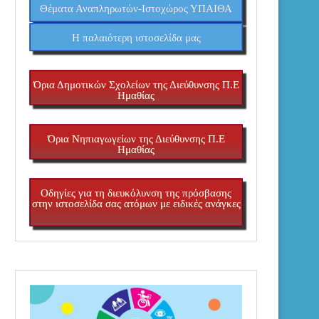
Θέματα Αναπληρωτών-Ιστοχώρος ΥΠΑΙΘΑ
H παλαιότερη ιστοσελίδα μας
Όρια Δημοτικών Σχολείων της Διεύθυνσης Π.Ε
Ημαθίας
Όρια Νηπιαγωγείων της Διεύθυνσης Π.Ε
Ημαθίας
Οδηγίες για τη διευκόλυνση της πρόσβασης
στην ιστοσελίδα σας ατόμων με ειδικές ανάγκες