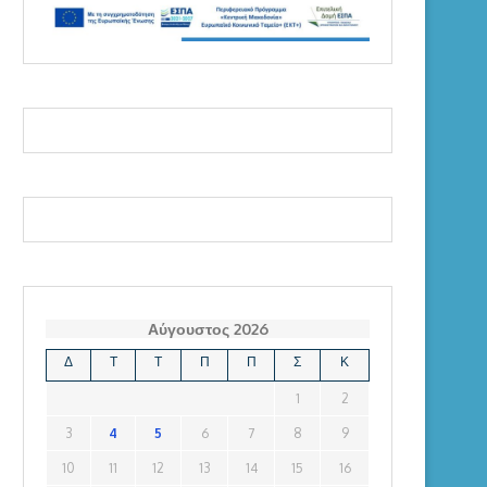
Αύγουστος 2026
Δ
Τ
Τ
Π
Π
Σ
Κ
1
2
3
4
5
6
7
8
9
10
11
12
13
14
15
16