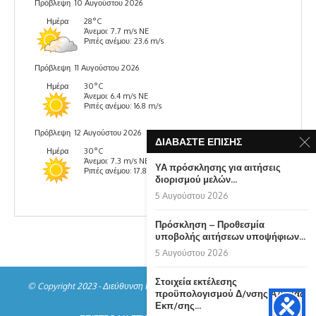
Πρόβλεψη
10 Αυγούστου 2026
Ημέρα
28°C
Άνεμοι: 7.7 m/s NE
Ριπές ανέμου: 23.6 m/s
Πρόβλεψη
11 Αυγούστου 2026
Ημέρα
30°C
Άνεμοι: 6.4 m/s NE
Ριπές ανέμου: 16.8 m/s
Πρόβλεψη
12 Αυγούστου 2026
ΔΙΑΒΆΣΤΕ ΕΠΊΣΗΣ
Ημέρα
30°C
Άνεμοι: 7.3 m/s NE
ΥΑ πρόσκλησης για αιτήσεις
Ριπές ανέμου: 17.8 m/s
διορισμού μελών...
5 Αυγούστου 2026
Πρόσκληση – Προθεσμία
υποβολής αιτήσεων υποψήφιων...
5 Αυγούστου 2026
Στοιχεία εκτέλεσης
© Copyright 2023 - Διεύθυνση Πρωτοβάθμιας Εκπαίδευσης Ημαθίας
προϋπολογισμού Δ/νσης Α/θμιας
Εκπ/σης...