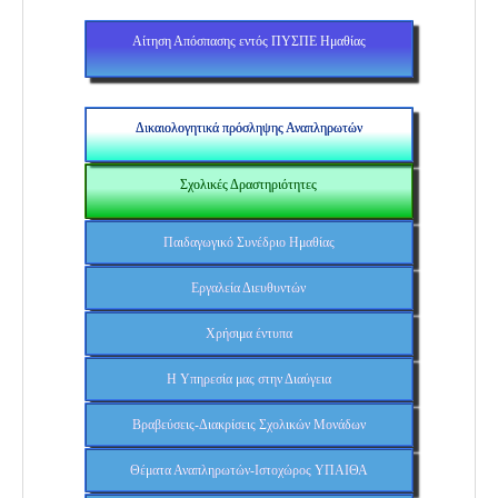
Αίτηση Απόσπασης εντός ΠΥΣΠΕ Ημαθίας
Δικαιολογητικά πρόσληψης Αναπληρωτών
Σχολικές Δραστηριότητες
Παιδαγωγικό Συνέδριο Ημαθίας
Εργαλεία Διευθυντών
Χρήσιμα έντυπα
Η Υπηρεσία μας στην Διαύγεια
Βραβεύσεις-Διακρίσεις Σχολικών Μονάδων
Θέματα Αναπληρωτών-Ιστοχώρος ΥΠΑΙΘΑ