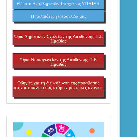
Θέματα Αναπληρωτών-Ιστοχώρος ΥΠΑΙΘΑ
H παλαιότερη ιστοσελίδα μας
Όρια Δημοτικών Σχολείων της Διεύθυνσης Π.Ε
Ημαθίας
Όρια Νηπιαγωγείων της Διεύθυνσης Π.Ε
Ημαθίας
Οδηγίες για τη διευκόλυνση της πρόσβασης
στην ιστοσελίδα σας ατόμων με ειδικές ανάγκες