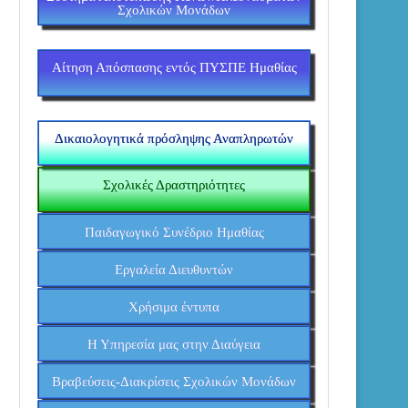
Σχολικών Μονάδων
Αίτηση Απόσπασης εντός ΠΥΣΠΕ Ημαθίας
Δικαιολογητικά πρόσληψης Αναπληρωτών
Σχολικές Δραστηριότητες
Παιδαγωγικό Συνέδριο Ημαθίας
Εργαλεία Διευθυντών
Χρήσιμα έντυπα
Η Υπηρεσία μας στην Διαύγεια
Βραβεύσεις-Διακρίσεις Σχολικών Μονάδων