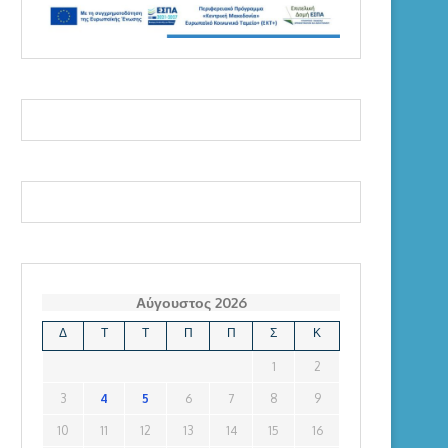
Αύγουστος 2026
Δ
Τ
Τ
Π
Π
Σ
Κ
1
2
3
4
5
6
7
8
9
10
11
12
13
14
15
16