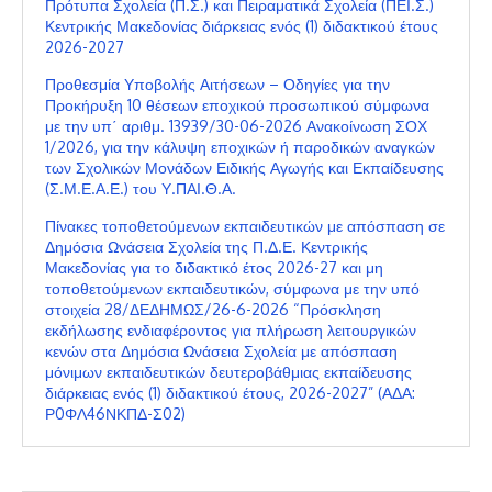
Πρότυπα Σχολεία (Π.Σ.) και Πειραματικά Σχολεία (ΠΕΙ.Σ.)
Κεντρικής Μακεδονίας διάρκειας ενός (1) διδακτικού έτους
2026-2027
Προθεσμία Υποβολής Αιτήσεων – Οδηγίες για την
Προκήρυξη 10 θέσεων εποχικού προσωπικού σύμφωνα
με την υπ΄ αριθμ. 13939/30-06-2026 Ανακοίνωση ΣΟΧ
1/2026, για την κάλυψη εποχικών ή παροδικών αναγκών
των Σχολικών Μονάδων Ειδικής Αγωγής και Εκπαίδευσης
(Σ.Μ.Ε.Α.Ε.) του Υ.ΠΑΙ.Θ.Α.
Πίνακες τοποθετούμενων εκπαιδευτικών με απόσπαση σε
Δημόσια Ωνάσεια Σχολεία της Π.Δ.Ε. Κεντρικής
Μακεδονίας για το διδακτικό έτος 2026-27 και μη
τοποθετούμενων εκπαιδευτικών, σύμφωνα με την υπό
στοιχεία 28/ΔΕΔΗΜΩΣ/26-6-2026 “Πρόσκληση
εκδήλωσης ενδιαφέροντος για πλήρωση λειτουργικών
κενών στα Δημόσια Ωνάσεια Σχολεία με απόσπαση
μόνιμων εκπαιδευτικών δευτεροβάθμιας εκπαίδευσης
διάρκειας ενός (1) διδακτικού έτους, 2026-2027” (ΑΔΑ:
Ρ0ΦΛ46ΝΚΠΔ-Σ02)