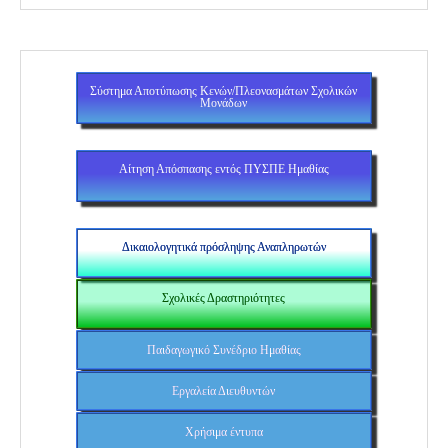
Σύστημα Αποτύπωσης Κενών/Πλεονασμάτων Σχολικών
Μονάδων
Αίτηση Απόσπασης εντός ΠΥΣΠΕ Ημαθίας
Δικαιολογητικά πρόσληψης Αναπληρωτών
Σχολικές Δραστηριότητες
Παιδαγωγικό Συνέδριο Ημαθίας
Εργαλεία Διευθυντών
Χρήσιμα έντυπα