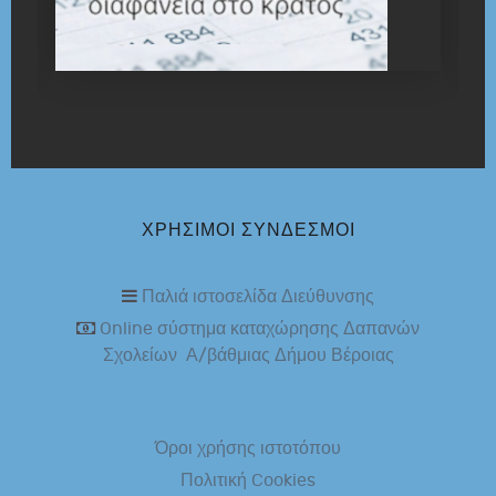
ΧΡΉΣΙΜΟΙ ΣΎΝΔΕΣΜΟΙ
Παλιά ιστοσελίδα Διεύθυνσης
Online σύστημα καταχώρησης Δαπανών
Σχολείων Α/βάθμιας Δήμου Βέροιας
Όροι χρήσης ιστοτόπου
Πολιτική Cookies