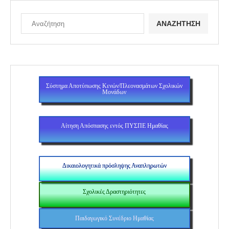
ΑΝΑΖΉΤΗΣΗ
Σύστημα Αποτύπωσης Κενών/Πλεονασμάτων Σχολικών
Μονάδων
Αίτηση Απόσπασης εντός ΠΥΣΠΕ Ημαθίας
Δικαιολογητικά πρόσληψης Αναπληρωτών
Σχολικές Δραστηριότητες
Παιδαγωγικό Συνέδριο Ημαθίας