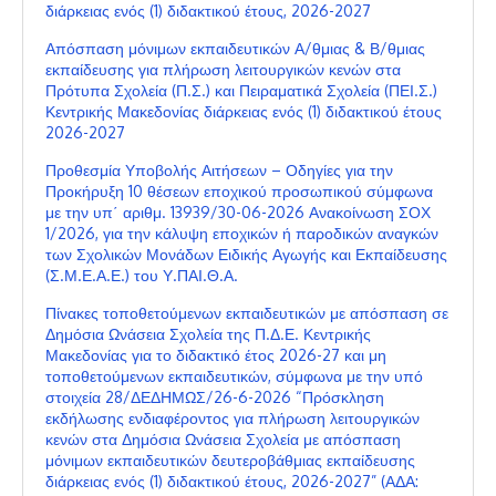
διάρκειας ενός (1) διδακτικού έτους, 2026-2027
Απόσπαση μόνιμων εκπαιδευτικών Α/θμιας & Β/θμιας
εκπαίδευσης για πλήρωση λειτουργικών κενών στα
Πρότυπα Σχολεία (Π.Σ.) και Πειραματικά Σχολεία (ΠΕΙ.Σ.)
Κεντρικής Μακεδονίας διάρκειας ενός (1) διδακτικού έτους
2026-2027
Προθεσμία Υποβολής Αιτήσεων – Οδηγίες για την
Προκήρυξη 10 θέσεων εποχικού προσωπικού σύμφωνα
με την υπ΄ αριθμ. 13939/30-06-2026 Ανακοίνωση ΣΟΧ
1/2026, για την κάλυψη εποχικών ή παροδικών αναγκών
των Σχολικών Μονάδων Ειδικής Αγωγής και Εκπαίδευσης
(Σ.Μ.Ε.Α.Ε.) του Υ.ΠΑΙ.Θ.Α.
Πίνακες τοποθετούμενων εκπαιδευτικών με απόσπαση σε
Δημόσια Ωνάσεια Σχολεία της Π.Δ.Ε. Κεντρικής
Μακεδονίας για το διδακτικό έτος 2026-27 και μη
τοποθετούμενων εκπαιδευτικών, σύμφωνα με την υπό
στοιχεία 28/ΔΕΔΗΜΩΣ/26-6-2026 “Πρόσκληση
εκδήλωσης ενδιαφέροντος για πλήρωση λειτουργικών
κενών στα Δημόσια Ωνάσεια Σχολεία με απόσπαση
μόνιμων εκπαιδευτικών δευτεροβάθμιας εκπαίδευσης
διάρκειας ενός (1) διδακτικού έτους, 2026-2027” (ΑΔΑ: