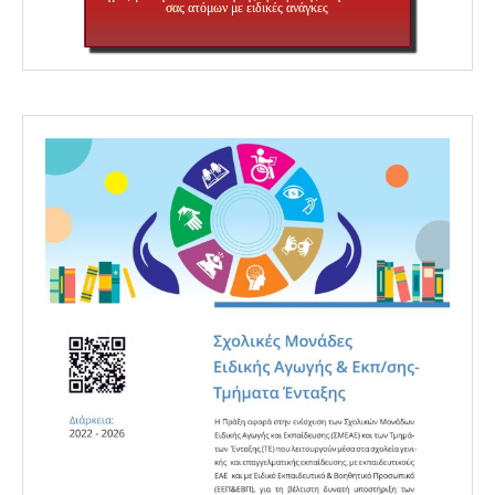
σας ατόμων με ειδικές ανάγκες