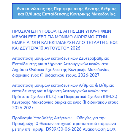
Ανακοινώσεις της Περιφερειακής Δ/νσης Α/θμιας
και Β/θμιας Εκπαίδευσης Κεντρικής Μακεδονίας
ΠΡΟΣΚΛΗΣΗ ΥΠΟΒΟΛΗΣ ΑΙΤΗΣΕΩΝ ΥΠΟΨΗΦΙΩΝ
ΜΕΛΩΝ ΕΕΠ-ΕΒΠ ΓΙΑ ΜΟΝΙΜΟ ΔΙΟΡΙΣΜΟ ΣΤΗΝ
ΕΙΔΙΚΗ ΑΓΩΓΗ ΚΑΙ ΕΚΠΑΙΔΕΥΣΗ ΑΠΟ ΤΕΤΑΡΤΗ 5 ΕΩΣ
ΚΑΙ ΔΕΥΤΕΡΑ 10 ΑΥΓΟΥΣΤΟΥ 2026
Απόσπαση μόνιμων εκπαιδευτικών Δευτεροβάθμιας
Εκπαίδευσης για πλήρωση λειτουργικών κενών στα
Δημόσια Ωνάσεια Σχολεία της Κεντρικής Μακεδονίας
διάρκειας ενός (1) διδακτικού έτους, 2026-2027
Απόσπαση μόνιμων εκπαιδευτικών Α/θμιας & Β/θμιας
εκπαίδευσης για πλήρωση λειτουργικών κενών στα
Πρότυπα Σχολεία (Π.Σ.) και Πειραματικά Σχολεία (ΠΕΙ.Σ.)
Κεντρικής Μακεδονίας διάρκειας ενός (1) διδακτικού έτους
2026-2027
Προθεσμία Υποβολής Αιτήσεων – Οδηγίες για την
Προκήρυξη 10 θέσεων εποχικού προσωπικού σύμφωνα
με την υπ΄ αριθμ. 13939/30-06-2026 Ανακοίνωση ΣΟΧ