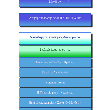
Μονάδων
Αίτηση Απόσπασης εντός ΠΥΣΠΕ Ημαθίας
Δικαιολογητικά πρόσληψης Αναπληρωτών
Σχολικές Δραστηριότητες
Παιδαγωγικό Συνέδριο Ημαθίας
Εργαλεία Διευθυντών
Χρήσιμα έντυπα
Η Υπηρεσία μας στην Διαύγεια
Βραβεύσεις-Διακρίσεις Σχολικών Μονάδων