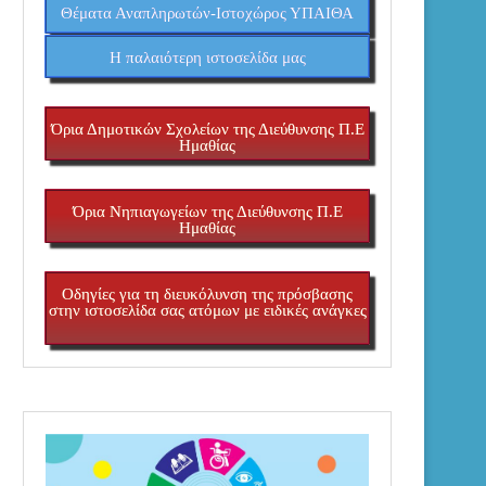
Θέματα Αναπληρωτών-Ιστοχώρος ΥΠΑΙΘΑ
H παλαιότερη ιστοσελίδα μας
Όρια Δημοτικών Σχολείων της Διεύθυνσης Π.Ε
Ημαθίας
Όρια Νηπιαγωγείων της Διεύθυνσης Π.Ε
Ημαθίας
Οδηγίες για τη διευκόλυνση της πρόσβασης
στην ιστοσελίδα σας ατόμων με ειδικές ανάγκες