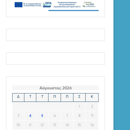
Αύγουστος 2026
Δ
Τ
Τ
Π
Π
Σ
Κ
1
2
3
4
5
6
7
8
9
10
11
12
13
14
15
16