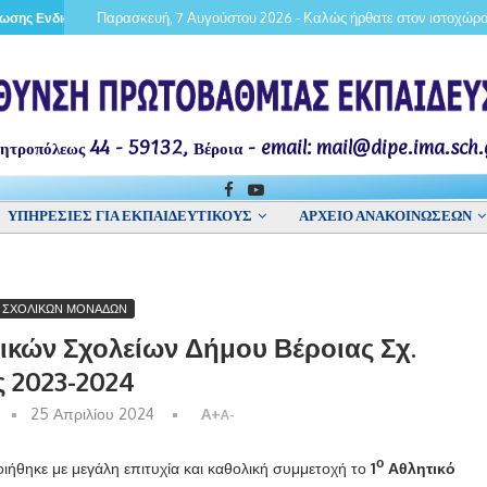
Παρασκευή, 7 Αυγούστου 2026 - Καλώς ήρθατε στον ιστοχώρο
ωσης Ενδιαφέροντος για πλήρωση με επιλογή των θέσεων Υποδιευθυντών/ντρ
Πρόσκληση – Προθεσμία υποβολής α
ητροπόλεως 44 - 59132, Βέροια - email: mail@dipe.ima.sch.
ΥΠΗΡΕΣΙΕΣ ΓΙΑ ΕΚΠΑΙΔΕΥΤΙΚΟΥΣ
ΑΡΧΕΙΟ ΑΝΑΚΟΙΝΩΣΕΩΝ
Σ ΣΧΟΛΙΚΩΝ ΜΟΝΑΔΩΝ
ικών Σχολείων Δήμου Βέροιας Σχ.
 2023-2024
25 Απριλίου 2024
A+
A-
ο
ιήθηκε με μεγάλη επιτυχία και καθολική συμμετοχή το
1
Αθλητικό