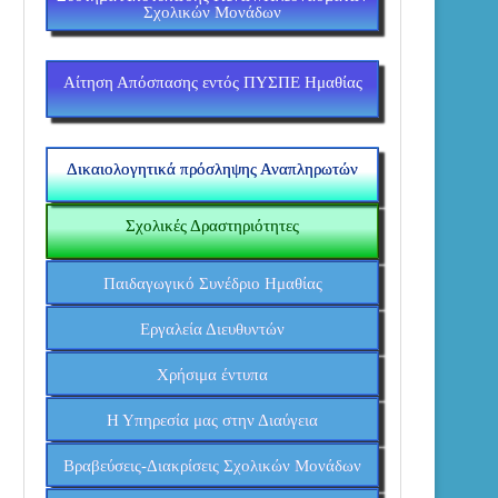
Σχολικών Μονάδων
Αίτηση Απόσπασης εντός ΠΥΣΠΕ Ημαθίας
Δικαιολογητικά πρόσληψης Αναπληρωτών
Σχολικές Δραστηριότητες
Παιδαγωγικό Συνέδριο Ημαθίας
Εργαλεία Διευθυντών
Χρήσιμα έντυπα
Η Υπηρεσία μας στην Διαύγεια
Βραβεύσεις-Διακρίσεις Σχολικών Μονάδων