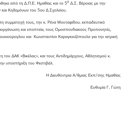
ο
ηκε από τη Δ.Π.Ε. Ημαθίας και το 5
Δ.Σ. Βέροιας με την
 και Κηδεμόνων του 5ου Δ.Σχολείου.
τη συμμετοχή τους, την κ. Ρένα Μουταφίδου, εκπαιδευτικό
διοργάνωση και εποπτεία, τους Ομοσπονδιακούς Προπονητές,
ουκιούρογλου και Κωνσταντίνο Καραγκιοζόπουλο για την ιατρική
η του ΔΑΚ «Βικέλας», και τους Αντιδημάρχους, Αθλητισμού κ.
 την υποστήριξη του Φεστιβάλ.
Η Διευθύντρια Α/θμιας Εκπ/σης Ημαθίας
Ευθυμία Γ. Γώτη