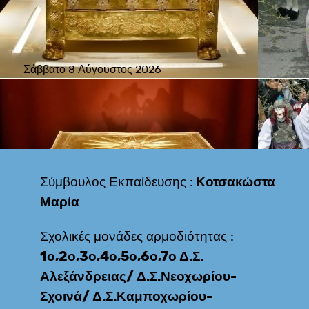
Σάββατο 8 Αύγουστος 2026
Σύμβουλος Εκπαίδευσης :
Κοτσακώστα
Μαρία
Σχολικές μονάδες αρμοδιότητας :
1ο,2ο,3ο,4ο,5ο,6ο,7ο Δ.Σ.
Αλεξάνδρειας/ Δ.Σ.Νεοχωρίου-
Σχοινά/ Δ.Σ.Καμποχωρίου-